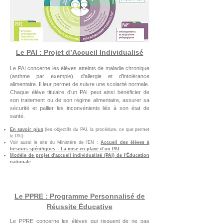
Le PAI : Projet d’Accueil Individualisé
Le PAI concerne les élèves atteints de maladie chronique
(asthme par exemple), d’allergie et d’intolérance
alimentaire. Il leur permet de suivre une scolarité normale.
Chaque élève titulaire d’un PAI peut ainsi bénéficier de
son traitement ou de son régime alimentaire, assurer sa
sécurité et pallier les inconvénients liés à son état de
santé.
En savoir plus
(les objectifs du PAI, la procédure, ce que permet
le PAI)
Voir aussi le site du Ministère de l'EN :
Accueil des élèves à
besoins spécifiques – La mise en place d’un PAI
Modèle de projet d'accueil individualisé (PAI) de l'Éducation
nationale
Le PPRE : Programme Personnalisé de
Réussite Éducative
Le PPRE concerne les élèves qui risquent de ne pas