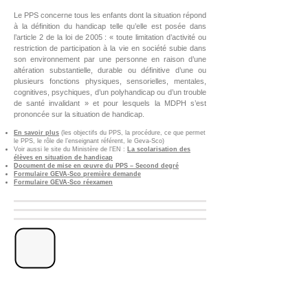
Le PPS concerne tous les enfants dont la situation répond
à la définition du handicap telle qu’elle est posée dans
l’article 2 de la loi de 2005 : « toute limitation d’activité ou
restriction de participation à la vie en société subie dans
son environnement par une personne en raison d’une
altération substantielle, durable ou définitive d’une ou
plusieurs fonctions physiques, sensorielles, mentales,
cognitives, psychiques, d’un polyhandicap ou d’un trouble
de santé invalidant » et pour lesquels la MDPH s’est
prononcée sur la situation de handicap.
En savoir plus
(les objectifs du PPS, la procédure, ce que permet
le PPS, le rôle de l’enseignant référent, le Geva-Sco)
Voir aussi le site du Ministère de l'EN :
La scolarisation des
élèves en situation de handicap
Document de mise en œuvre du PPS – Second degré
Formulaire GEVA-Sco première demande
Formulaire GEVA-Sco réexamen